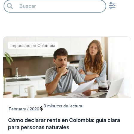
Actualidad Financiera
Ahorro e Inversión
Créditos y Finanzas Personal
Impuestos en Colo
Prestaciones Sociales
Impuestos en Colombia
3
minutos de lectura
February / 2026
Cómo declarar renta en Colombia: guía clara
para personas naturales