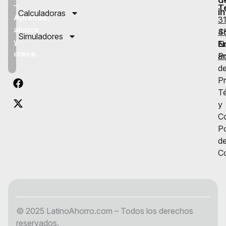
–
T
i
Calculadoras
Aprende,
3
ahorra
S
4
Simuladores
y
N
Em
crece.
Po
a
d
Pr
T
y
C
Po
d
C
© 2025 LatinoAhorro.com – Todos los derechos
reservados.