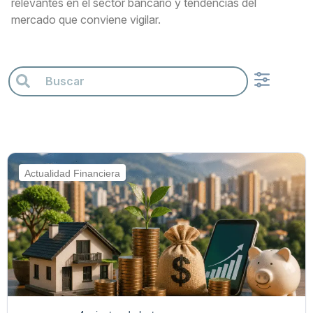
relevantes en el sector bancario y tendencias del
mercado que conviene vigilar.
Actualidad Financiera
Ahorro e Inversión
Créditos y Finanzas Personal
Impuestos en Colo
Prestaciones Sociales
Actualidad Financiera