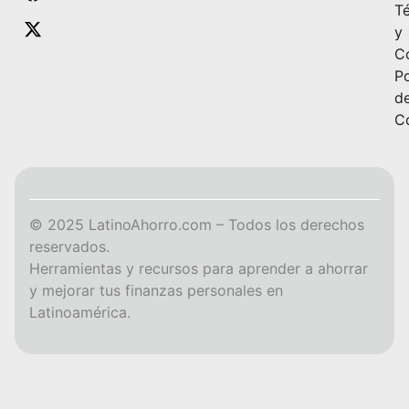
T
y
C
Po
d
C
© 2025 LatinoAhorro.com – Todos los derechos
reservados.
Herramientas y recursos para aprender a ahorrar
y mejorar tus finanzas personales en
Latinoamérica.