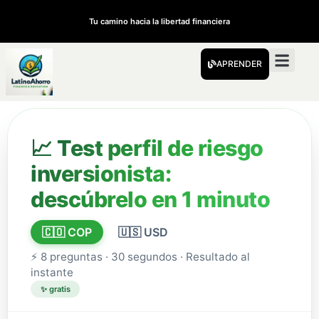
Tu camino hacia la libertad financiera
APRENDER
📈 Test perfil de riesgo
inversionista:
descúbrelo en 1 minuto
🇨🇴 COP
🇺🇸 USD
⚡ 8 preguntas · 30 segundos · Resultado al
instante
✨ gratis