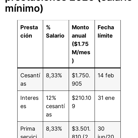
mínimo)
Presta
%
Monto
Fecha
ción
Salario
anual
límite
($1.75
M/mes
)
Cesantí
8,33%
$1.750.
14 feb
as
905
Interes
12%
$210.10
31 ene
es
cesantí
9
as
Prima
8,33%
$3.501.
30
servici
810 (2
jun/20