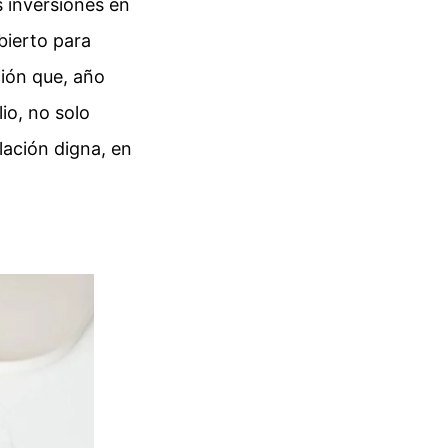
s inversiones en
bierto para
ción que, año
io, no solo
lación digna, en