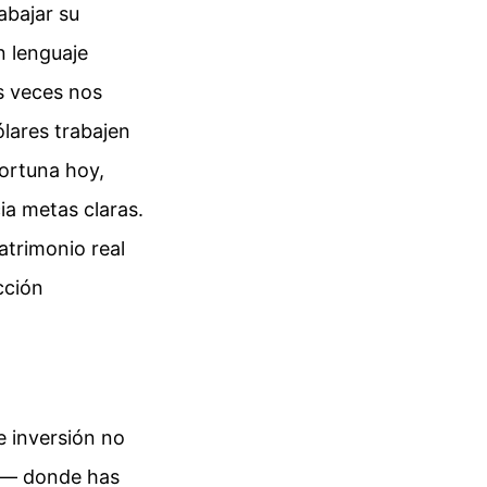
abajar su
n lenguaje
s veces nos
lares trabajen
fortuna hoy,
ia metas claras.
atrimonio real
cción
e inversión no
o — donde has