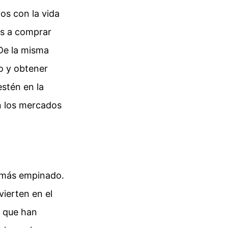
os con la vida
ías a comprar
 De la misma
go y obtener
stén en la
n los mercados
e más empinado.
vierten en el
s que han