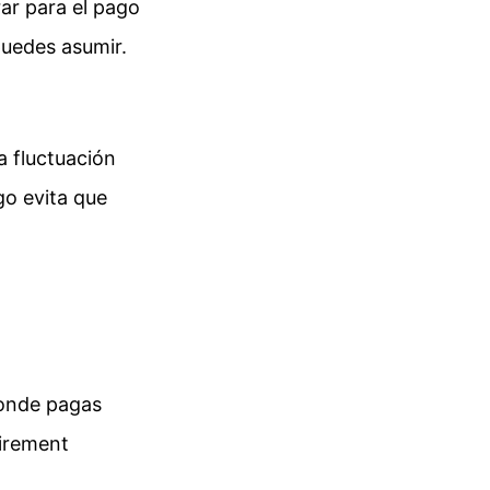
ar para el pago
 puedes asumir.
a fluctuación
go evita que
donde pagas
tirement