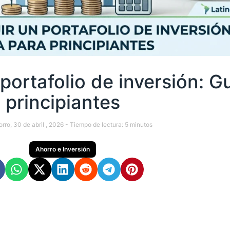
portafolio de inversión: G
principiantes
orro
, 30 de abril , 2026 -
Tiempo de lectura:
5
minutos
Ahorro e Inversión